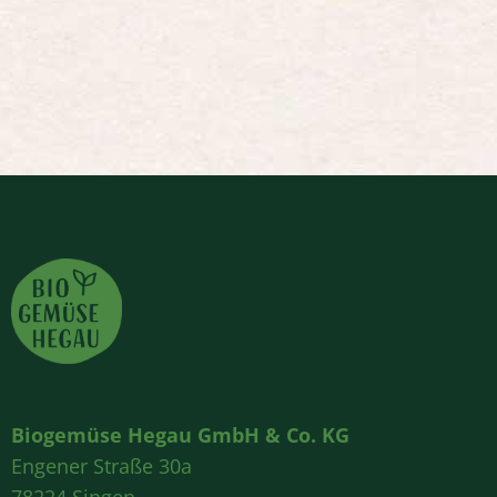
Biogemüse Hegau GmbH & Co. KG
Engener Straße 30a