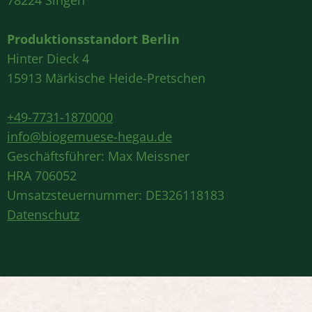
78224 Singen
Produktionsstandort Berlin
Hinter Dieck 4
15913 Märkische Heide-Pretschen
+49-7731-1870000
info@biogemuese-hegau.de
Geschäftsführer: Max Meissner
HRA 706052
Umsatzsteuernummer: DE326118183
Datenschutz